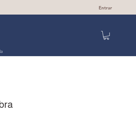
Entrar
la
bra
cio