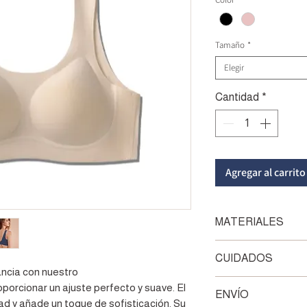
Tamaño
*
Elegir
Cantidad
*
Agregar al carrito
MATERIALES
Compuesto de 64% 
CUIDADOS
ancia con nuestro
LAVA TUS PRENDAS
orcionar un ajuste perfecto y suave. El
ENVÍO
jabón neutro o sham
ad y añade un toque de sofisticación. Su