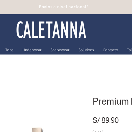
Envíos a nivel nacional*
Tops
Underwear
Shapewear
Solutions
Contacto
Tal
Premium 
Pre
S/ 89.90
Color
*