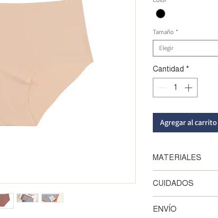
Tamaño
*
Elegir
Cantidad
*
Agregar al carrito
MATERIALES
Compuesto de 85% n
CUIDADOS
algodón
LAVA TUS PRENDAS
ENVÍO
jabón neutro o sham