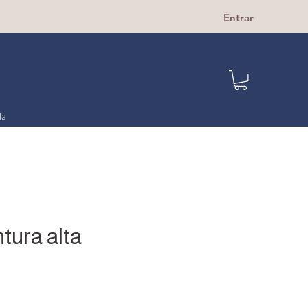
Entrar
la
tura alta
cio