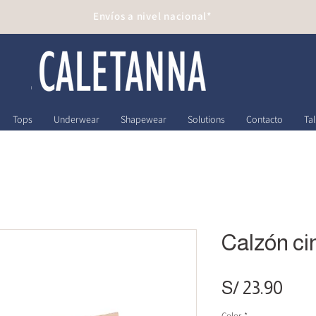
Envíos a nivel nacional*
Tops
Underwear
Shapewear
Solutions
Contacto
Tal
Calzón cin
Pre
S/ 23.90
Color
*