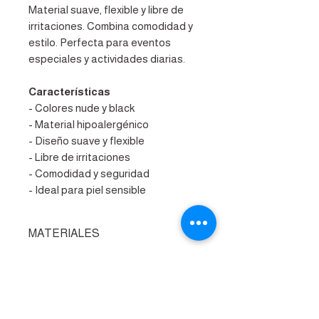
Material suave, flexible y libre de
irritaciones. Combina comodidad y
estilo. Perfecta para eventos
especiales y actividades diarias.
Características
- Colores nude y black
- Material hipoalergénico
- Diseño suave y flexible
- Libre de irritaciones
- Comodidad y seguridad
- Ideal para piel sensible
MATERIALES
Compuesto de 95% algodón, 5%
CUIDADOS
spandex. El producto viene en un
rollo de 5m x 5cm de ancho.
Coloca la cinta en tu cuerpo limpio
ENVÍO
y sin sudor. Cuando lo quieras